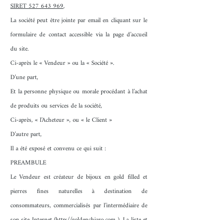
SIRET
527 643 969
,
La société peut être jointe par email en cliquant sur le
formulaire de contact accessible via la page d’accueil
du site.
Ci-après le « Vendeur » ou la « Société ».
D’une part,
Et la personne physique ou morale procédant à l’achat
de produits ou services de la société,
Ci-après, « l’Acheteur », ou « le Client »
D’autre part,
Il a été exposé et convenu ce qui suit :
PREAMBULE
Le Vendeur est créateur de bijoux en gold filled et
pierres fines naturelles à destination de
consommateurs, commercialisés par l’intermédiaire de
son site Internet (
http://goldenchiaro.com
). La liste et