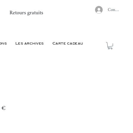
Connexion
Retours gratuits
ons
Les archives
Carte cadeau
Prix
 €
l
promotionnel