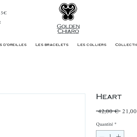
 85€
t
Golden
Chiaro
s d'oreilles
Les bracelets
Les colliers
Collecti
Heart
Prix
 42,00 € 
21,00
origina
Quantité
*