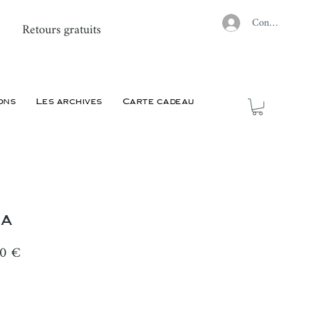
Connexion
Retours gratuits
ons
Les archives
Carte cadeau
la
Prix
00 €
nal
promotionnel