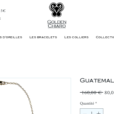
 85€
t
Golden
Chiaro
s d'oreilles
Les bracelets
Les colliers
Collecti
Guatema
Prix
 160,00 € 
80,
origi
Quantité
*